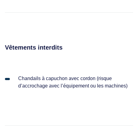
tudes
s de travail et calculatrice
ilités et droits des étudiants
Vêtements interdits
Chandails à capuchon avec cordon (risque
d’accrochage avec l’équipement ou les machines)