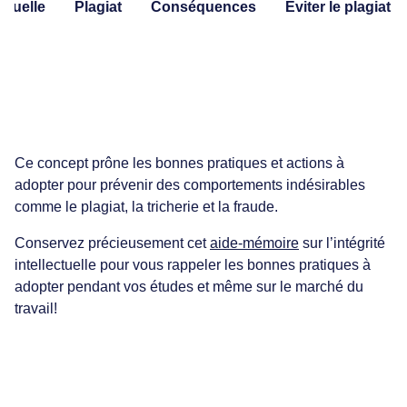
tudiante numérique
ectuelle
Plagiat
Conséquences
Éviter le plagiat
r de l'aide.
e, transports en
 et hébergement
 notes
lo, etc.
tion de fréquentation scolaire
t de stationnement,
technologiques
e, transports en
ion
los, etc.
Besoin d'aide
ux apprentissages
ut d'étudiant
Calendrier des activités
 d'étude
t de ma session
Plan de réussite
Services de l'ÉNA
Ma réussite au Cégep
 à la bibliothèque
s et résultats
 des professeur(e)s
Ce concept prône les bonnes pratiques et actions à
 uniforme de langue
ACCUEIL DE L'ÉNA
par les pairs
adopter pour prévenir des comportements indésirables
s communs
comme le plagiat, la tricherie et la fraude.
nancier
et permanent
Conservez précieusement cet
aide-mémoire
sur l’intégrité
ussite
n de note
intellectuelle pour vous rappeler les bonnes pratiques à
e
adopter pendant vos études et même sur le marché du
 de programme
travail!
on aux adultes
on générale
 TEA
départementales