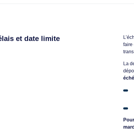
lais et date limite
L’éch
faire
trans
La de
dép
éch
Pour
mard