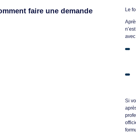
omment faire une demande
Le fo
Après
n’est
avec 
Si vo
aprè
prof
offic
formu