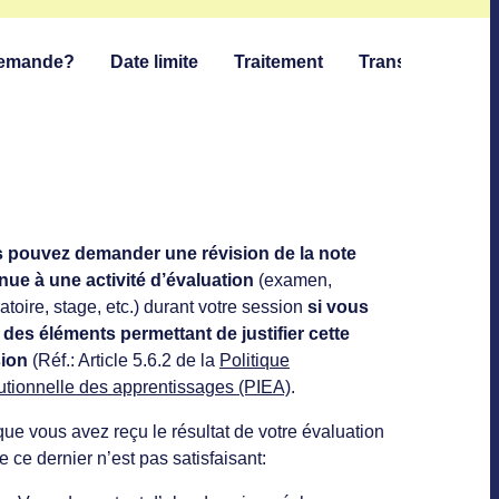
demande?
Date limite
Traitement
Transmission d
 pouvez demander une révision de la note
nue à une activité d’évaluation
(examen,
atoire, stage, etc.) durant votre session
si vous
 des éléments permettant de justifier cette
sion
(Réf.: Article 5.6.2 de la
Politique
tutionnelle des apprentissages (PIEA)
.
ue vous avez reçu le résultat de votre évaluation
e ce dernier n’est pas satisfaisant: