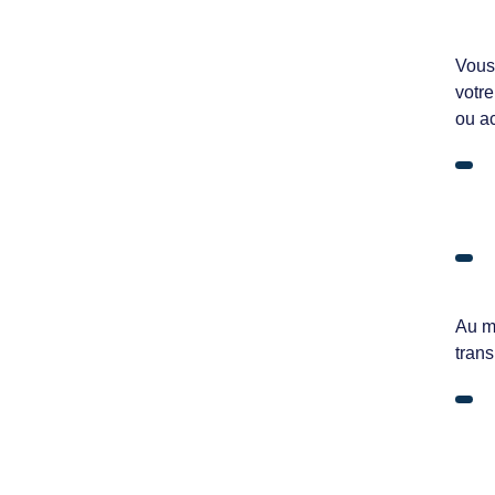
Vous
votr
ou a
Au m
trans