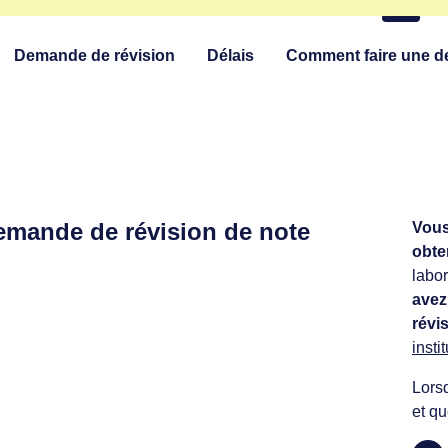
étudiants
ation
Demande de révision
Délais
Comment faire une 
emande de révision de note
Vous
obte
labor
avez
révi
insti
Lorsq
et qu