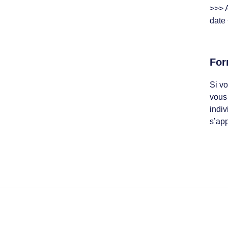
>>> 
date
For
Si vo
vous
indiv
s’app