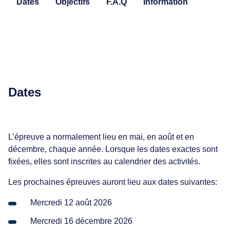
tudiante numérique
Dates
Objectifs
F.A.Q
Information
r de l'aide.
e, transports en
 et hébergement
 notes
lo, etc.
tion de fréquentation scolaire
t de stationnement,
technologiques
e, transports en
ion
los, etc.
Besoin d'aide
ux apprentissages
ut d'étudiant
Calendrier des activités
 d'étude
t de ma session
Plan de réussite
Services de l'ÉNA
Ma réussite au Cégep
 à la bibliothèque
s et résultats
Dates
 des professeur(e)s
 uniforme de langue
ACCUEIL DE L'ÉNA
par les pairs
s communs
nancier
et permanent
L’épreuve a normalement lieu en mai, en août et en
ussite
n de note
décembre, chaque année. Lorsque les dates exactes sont
e
fixées, elles sont inscrites au calendrier des activités.
 de programme
Les prochaines épreuves auront lieu aux dates suivantes:
on aux adultes
on générale
Mercredi 12 août 2026
 TEA
Mercredi 16 décembre 2026
départementales