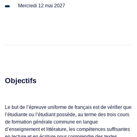
tudes
Mercredi 12 mai 2027
s de travail et calculatrice
ilités et droits des étudiants
Objectifs
Le but de l’épreuve uniforme de français est de vérifier que
l’étudiante ou l’étudiant possède, au terme des trois cours
de formation générale commune en langue
d’enseignement et littérature, les compétences suffisantes
en lecture et en écriture pour comprendre des textes