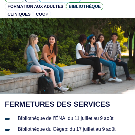
s des avions et des
écouvrez nos installations
FORMATION AUX ADULTES
BIBLIOTHÈQUE
es.
Espace employés/étudiants
CLINIQUES
COOP
Carrière
UALISER
Services aux entreprises
Le Cégep
Lynx
nnement
idéo officielle
oindre
écouvrez l'ÉNA
es
UALISER
ENDRIER SCOLAIRE
ft Maintenance Technology
FERMETURES DES SERVICES
ion générale
on et frais
Bibliothèque de l’ÉNA: du 11 juillet au 9 août
Bibliothèque du Cégep: du 17 juillet au 9 août