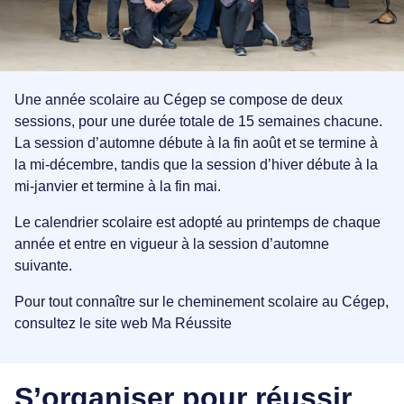
s des avions et des
écouvrez nos installations
es.
Espace employés/étudiants
Carrière
UALISER
Services aux entreprises
Le Cégep
Lynx
Une année scolaire au Cégep se compose de deux
nnement
sessions, pour une durée totale de 15 semaines chacune.
idéo officielle
oindre
La session d’automne débute à la fin août et se termine à
écouvrez l'ÉNA
la mi-décembre, tandis que la session d’hiver débute à la
es
mi-janvier et termine à la fin mai.
UALISER
Le calendrier scolaire est adopté au printemps de chaque
ENDRIER SCOLAIRE
année et entre en vigueur à la session d’automne
suivante.
ft Maintenance Technology
Pour tout connaître sur le cheminement scolaire au Cégep,
ion générale
consultez le site web Ma Réussite
on et frais
S’organiser pour réussir