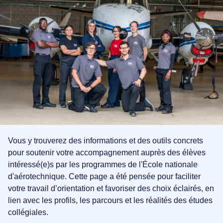
s des avions et des
écouvrez nos installations
es.
Espace employés/étudiants
Carrière
UALISER
Services aux entreprises
Le Cégep
Lynx
nnement
idéo officielle
oindre
écouvrez l'ÉNA
es
UALISER
ENDRIER SCOLAIRE
Vous y trouverez des informations et des outils concrets
pour soutenir votre accompagnement auprès des élèves
ft Maintenance Technology
intéressé(e)s par les programmes de l'École nationale
ion générale
d'aérotechnique. Cette page a été pensée pour faciliter
votre travail d’orientation et favoriser des choix éclairés, en
on et frais
lien avec les profils, les parcours et les réalités des études
collégiales.