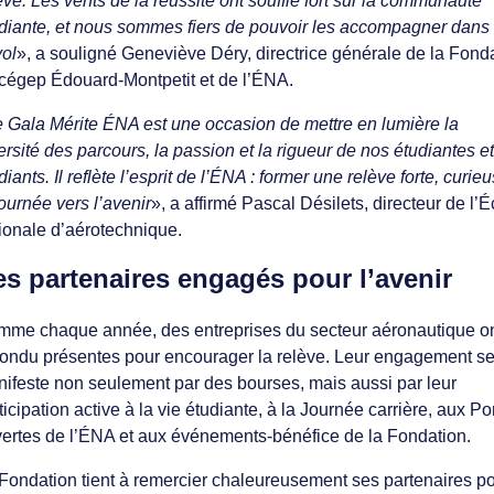
ève. Les vents de la réussite ont soufflé fort sur la communauté
diante, et nous sommes fiers de pouvoir les accompagner dans 
ol
», a souligné Geneviève Déry, directrice générale de la Fond
cégep Édouard-Montpetit et de l’ÉNA.
 Gala Mérite ÉNA est une occasion de mettre en lumière la
ersité des parcours, la passion et la rigueur de nos étudiantes et
diants. Il reflète l’esprit de l’ÉNA : former une relève forte, curie
tournée vers l’avenir
», a affirmé Pascal Désilets, directeur de l’É
ionale d’aérotechnique.
s partenaires engagés pour l’avenir
me chaque année, des entreprises du secteur aéronautique o
ondu présentes pour encourager la relève. Leur engagement s
ifeste non seulement par des bourses, mais aussi par leur
ticipation active à la vie étudiante, à la Journée carrière, aux Po
ertes de l’ÉNA et aux événements-bénéfice de la Fondation.
Fondation tient à remercier chaleureusement ses partenaires p