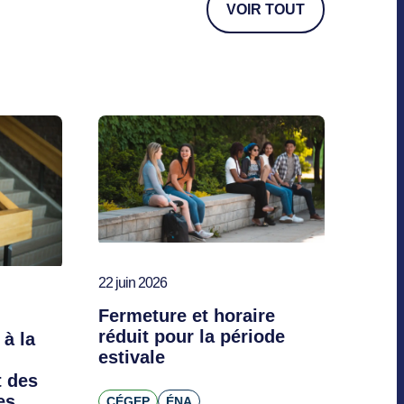
VOIR TOUT
22 juin 2026
Fermeture et horaire
réduit pour la période
 à la
estivale
 des
es
CÉGEP
ÉNA