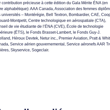
r contribution précieuse à cette édition du Gala Mérite ÉNA (en
re alphabétique): AAA Canada, Association des femmes diplô
 universités – Montérégie, Bell Textron, Bombardier, CAE, Coo
uard-Montpetit, Centre technologique en aérospatiale (CTA),
seil de vie étudiante de l’ÉNA (CVE), École de technologie
érieure (ÉTS), le Fonds Brasset-Lambert, le Fonds Guy-J.
lland, Héroux Devtek, Netur inc., Premier Aviation, Pratt & Whi
ada, Service aérien gouvernemental, Service aéronefs AAR Tr
ières, Skyservice, Sogeclair.