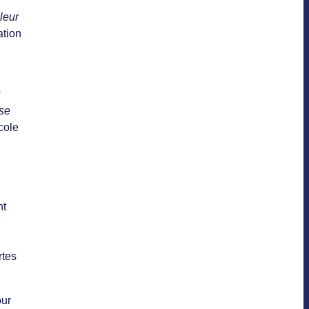
leur
ation
use
cole
nt
e
rtes
our