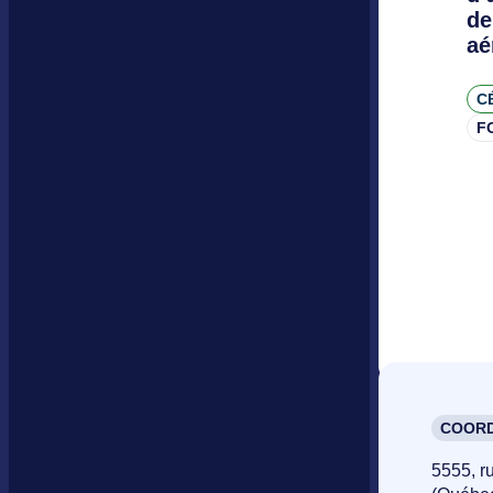
de
aé
C
F
COORD
5555, r