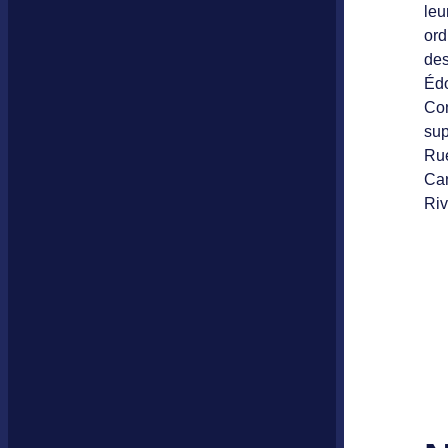
leu
ord
des
Édo
Con
sup
Rue
Can
Riv