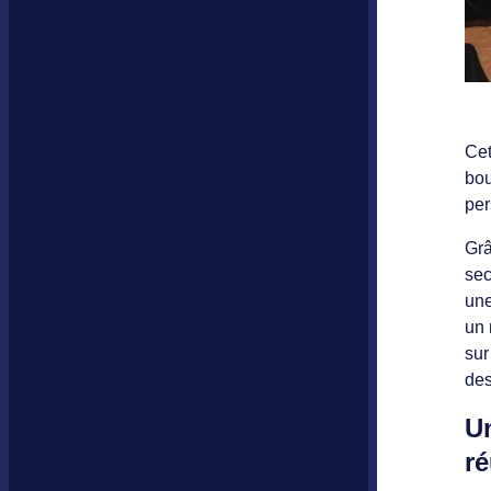
Cet
bou
per
Grâ
sec
une
un 
sur
des
Un
ré