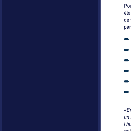
Pou
été
de 
par
«
E
un 
l’h