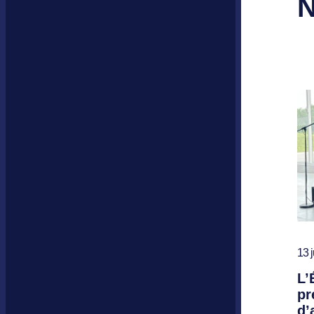
N
13 j
L’
pr
d’