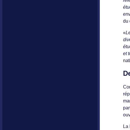
rel
étu
env
du 
«
Le
div
étu
et 
nat
De
Com
rép
man
par
ouv
La 