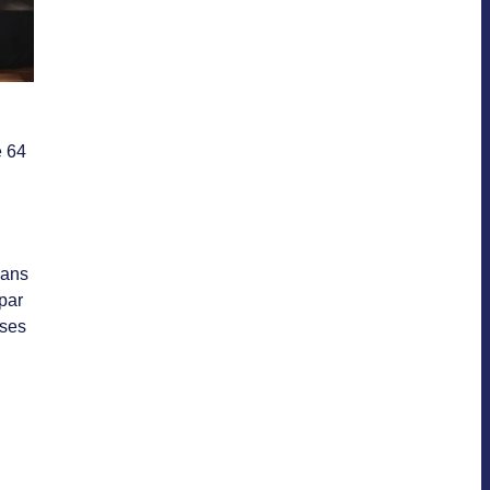
e 64
dans
par
rses