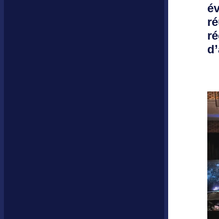
é
ré
ré
d