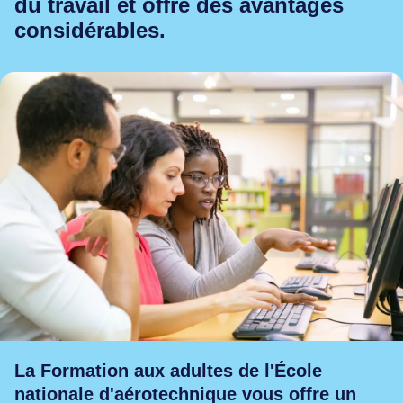
du travail et offre des avantages
et leadership
considérables.
ue
ogies numériques
La Formation aux adultes de l'École
nationale d'aérotechnique vous offre un