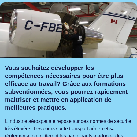
et leadership
ue
ogies numériques
Vous souhaitez développer les
compétences nécessaires pour être plus
efficace au travail? Grâce aux formations
subventionnées, vous pourrez rapidement
maîtriser et mettre en application de
meilleures pratiques.
L’industrie aérospatiale repose sur des normes de sécurité
très élevées. Les cours sur le transport aérien et sa
réglementation inciteront les participants à adopter des