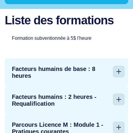
Liste des formations
Formation subventionnée à 5$ l'heure
Facteurs humains de base : 8
heures
FORMATION DE PERFECTIONNEMENT
Facteurs humains : 2 heures -
Requalification
Durée:
8 heures
Horaire:
Détails à venir
FORMATION DE REQUALIFICATION
Parcours Licence M : Module 1 -
Prochaine formation:
2026-2027
Pratiques courantes
Vous recherchez une formation de rappel sur les